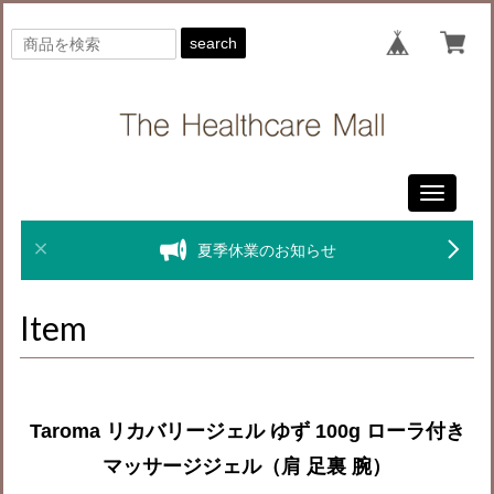
search
Toggle
navigati
夏季休業のお知らせ
Item
Taroma リカバリージェル ゆず 100g ローラ付き
マッサージジェル（肩 足裏 腕）