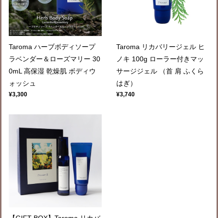
Taroma ハーブボディソープ
Taroma リカバリージェル ヒ
ラベンダー＆ローズマリー 30
ノキ 100g ローラー付きマッ
0mL 高保湿 乾燥肌 ボディウ
サージジェル （首 肩 ふくら
ォッシュ
はぎ）
¥3,300
¥3,740
【GIFT BOX】Taroma リカバ