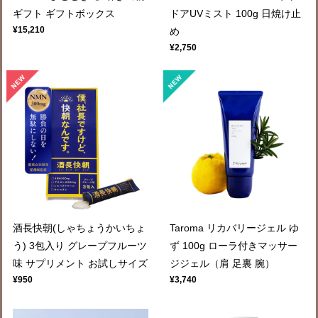
ギフト ギフトボックス
ドアUVミスト 100g 日焼け止
¥15,210
め
¥2,750
酒長快朝(しゃちょうかいちょ
Taroma リカバリージェル ゆ
う) 3包入り グレープフルーツ
ず 100g ローラ付きマッサー
味 サプリメント お試しサイズ
ジジェル（肩 足裏 腕）
¥950
¥3,740