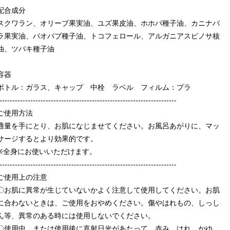
配合成分
スクワラン、オリーブ果実油、ユズ果皮油、ホホバ種子油、カニナバ
ラ果実油、バオバブ種子油、トコフェロール、アルガニアスピノサ核
油、ツバキ種子油
容器
ボトル：ガラス、キャップ 中栓 ラベル フィルム：プラ
---------------------------------------------------------------------
ご使用方法
適量を手にとり、お肌になじませてください。お風呂あがりに、マッ
サージするとより効果的です。
※全身にお使いいただけます。
---------------------------------------------------------------------
ご使用上の注意
〇お肌に異常が生じていないかよく注意して使用してください。お肌
に合わないときは、ご使用をおやめください。傷やはれもの、しっし
ん等、異常のある時には使用しないでください。
〇使用中、または使用後に直射日光があたって、赤み、はれ、かゆ