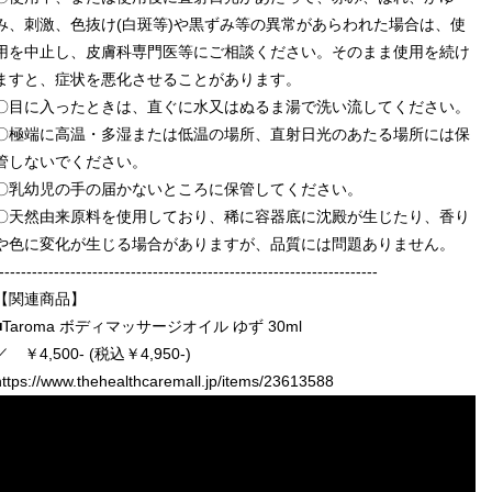
み、刺激、色抜け(白斑等)や黒ずみ等の異常があらわれた場合は、使
用を中止し、皮膚科専門医等にご相談ください。そのまま使用を続け
ますと、症状を悪化させることがあります。
〇目に入ったときは、直ぐに水又はぬるま湯で洗い流してください。
〇極端に高温・多湿または低温の場所、直射日光のあたる場所には保
管しないでください。
〇乳幼児の手の届かないところに保管してください。
〇天然由来原料を使用しており、稀に容器底に沈殿が生じたり、香り
や色に変化が生じる場合がありますが、品質には問題ありません。
---------------------------------------------------------------------
【関連商品】
■Taroma ボディマッサージオイル ゆず 30ml
／ ￥4,500- (税込￥4,950-)
https://www.thehealthcaremall.jp/items/23613588