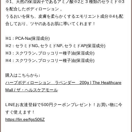
※1、天然の保湿因子であるアミノ酸※2と 3 種類のセラミド※3
を配合したボディローション 。
うるおいを保ち、皮膚を柔らかくするエモリエント成分※4も配
合しており、ツヤのあるお肌に導いてくれます！
※1：PCA-Na(保湿成分)
※2：セラミドNG､セラミドNP､セラミドAP(保湿成分)
※3：スクワラン､ブロッコリー種子油(保湿成分)
※4：スクワラン､ブロッコリー種子油(保湿成分)
購入はこちらから↓
ハーブボディローション ラベンダー 200g | The Healthcare
Mall / ザ・ヘルスケアモール
LINEお友達登録で500円クーポンプレゼント！お買い物に今
すぐ使えます！
https://lin.ee/fgsS06Z