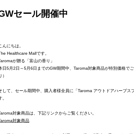
GWセール開催中
こんにちは。
The Healthcare Mallです。
Taromaが贈る「富山の香り」
本日5月2日～5月6日までのGW期間中、Taroma対象商品が特別価格
り）
そして、セール期間中、購入者様全員に「Taroma アウトドアハーブス
す。
Taroma対象商品は、下記リンクからご覧ください。
Taroma対象商品