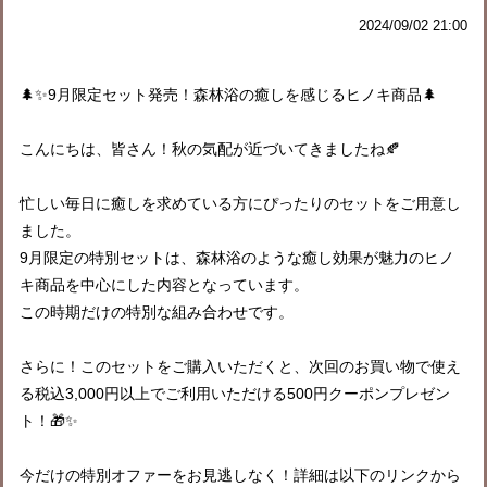
2024/09/02 21:00
🌲✨
9
月限定セット発売！森林浴の癒しを感じるヒノキ商品
🌲
こんにちは、皆さん！秋の気配が近づいてきましたね
🍂
忙しい毎日に癒しを求めている方にぴったりのセットをご用意し
ました。
9
月限定の特別セットは、森林浴のような癒し効果が魅力のヒノ
キ商品を中心にした内容となっています。
この時期だけの特別な組み合わせです。
さらに！このセットをご購入いただくと、次回のお買い物で使え
る税込
3,000
円以上でご利用いただける
500
円クーポンプレゼン
ト！
🎁✨
今だけの特別オファーをお見逃しなく！詳細は以下のリンクから