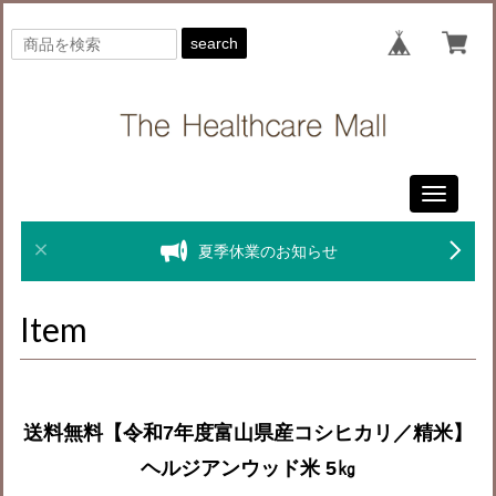
search
Toggle
navigati
夏季休業のお知らせ
Item
送料無料【令和7年度富山県産コシヒカリ／精米】
ヘルジアンウッド米 5㎏