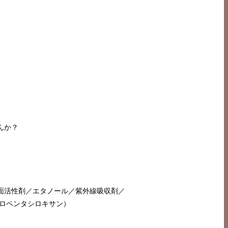
んか？
面活性剤／エタノール／紫外線吸収剤／
ロペンタシロキサン）