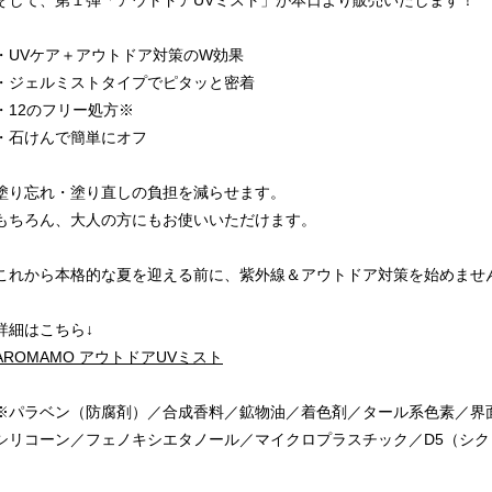
そして、第１弾「アウトドア
UV
ミスト」が本日より販売いたします！
・
UV
ケア＋アウトドア対策の
W
効果
・ジェルミストタイプでピタッと密着
・
12
のフリー処方※
・石けんで簡単にオフ
塗り忘れ・塗り直しの負担を減らせます。
もちろん、大人の方にもお使いいただけます。
これから本格的な夏を迎える前に、紫外線＆アウトドア対策を始めませ
詳細はこちら↓
AROMAMO
アウトドア
UV
ミスト
※パラベン（防腐剤）／合成香料／鉱物油／着色剤／タール系色素／界
シリコーン／フェノキシエタノール／マイクロプラスチック／
D5
（シク